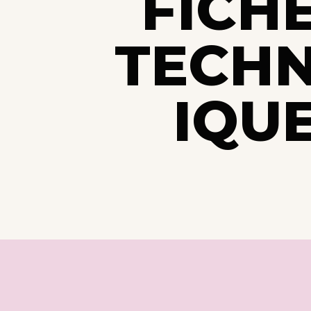
FICH
TECH
IQU