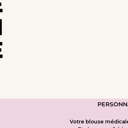
E
N
E
PERSONN
Votre blouse médicale 